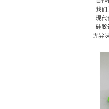
合作
我们工
现代化
硅胶达
无异味