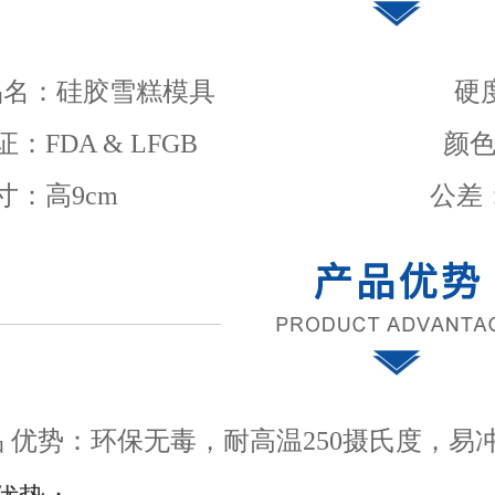
品名：硅胶雪糕模具 硬度：
FDA & LFGB 颜色：橙
寸：高9cm
公差：
品
优势：环保无毒，耐高温250摄氏度，易