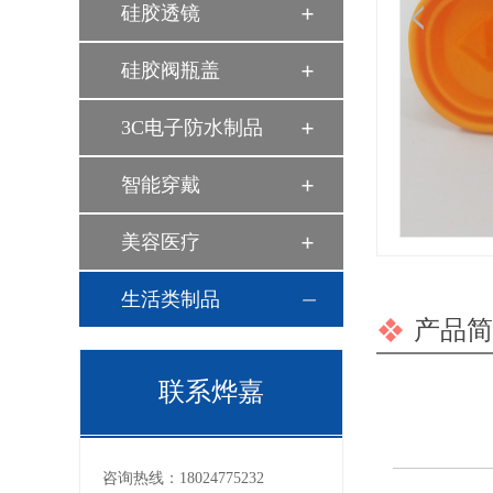
硅胶透镜
硅胶阀瓶盖
3C电子防水制品
智能穿戴
美容医疗
生活类制品
产品简
联系烨嘉
咨询热线：
18024775232