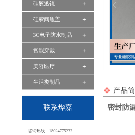
硅胶透镜
硅胶阀瓶盖
3C电子防水制品
智能穿戴
美容医疗
生活类制品
产品简
联系烨嘉
密封防漏
咨询热线：
18024775232