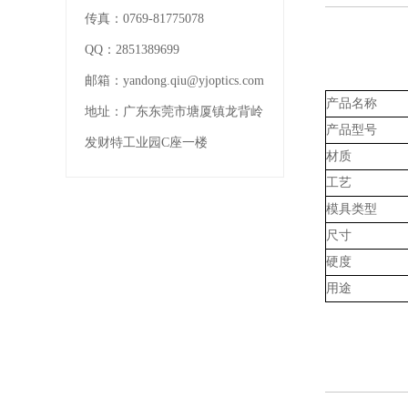
传真：
0769-81775078
QQ：
2851389699
邮箱：
yandong.qiu@yjoptics.com
产品名称
地址：
广东东莞市塘厦镇龙背岭
产品型号
发财特工业园C座一楼
材质
工艺
模具类型
尺寸
硬度
用途