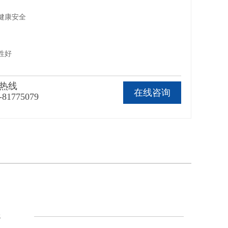
，健康安全
封性好
热线
在线咨询
-81775079