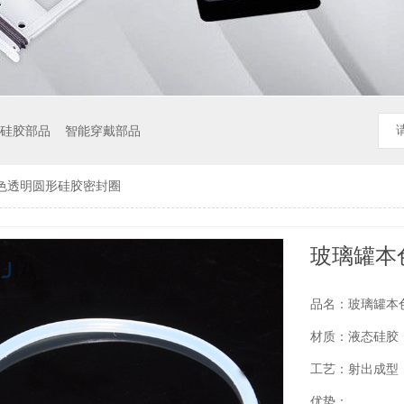
硅胶部品
智能穿戴部品
色透明圆形硅胶密封圈
玻璃罐本
品名：玻璃罐本
材质：液态硅胶
工艺：射出成型
优势：