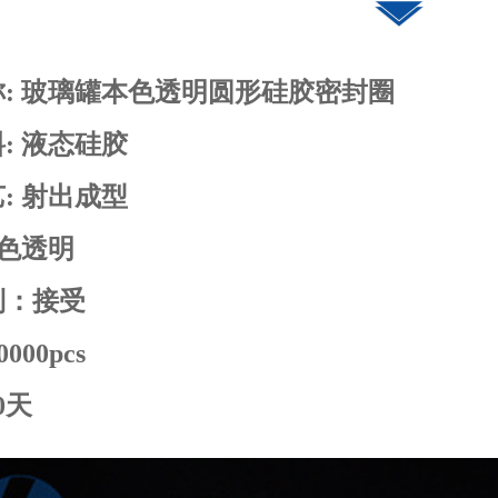
: 玻璃罐本色透明圆形硅胶密封圈
:
液态硅胶
:
射出成型
本色透明
制：
接受
000pcs
0天