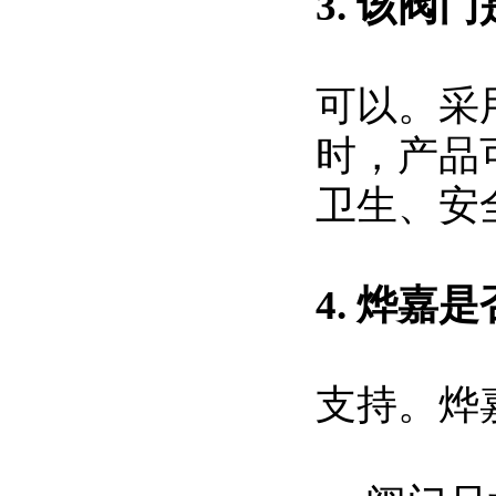
3. 该
可以。采
时，产品
卫生、安
4.
烨嘉
是
支持。烨