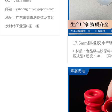
QQ：
2851389699
邮箱：
yandong.qiu@yjoptics.com
地址：
广东东莞市塘厦镇龙背岭
发财特工业园C座一楼
1.材质：食品级硅胶原料
压成型3.硬度：70…
【详