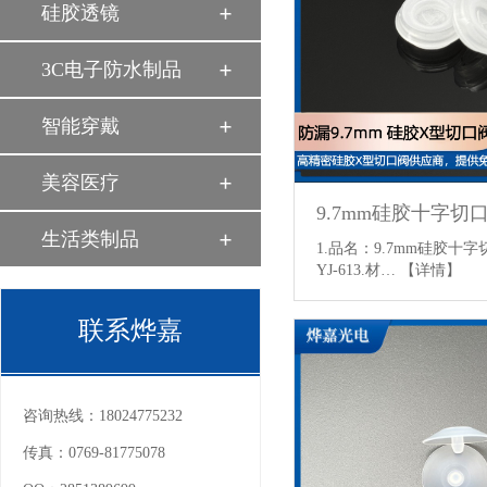
硅胶透镜
3C电子防水制品
智能穿戴
美容医疗
9.7mm硅胶十字切
生活类制品
1.品名：9.7mm硅胶十字
YJ-613.材…
【详情】
联系烨嘉
咨询热线：
18024775232
传真：
0769-81775078