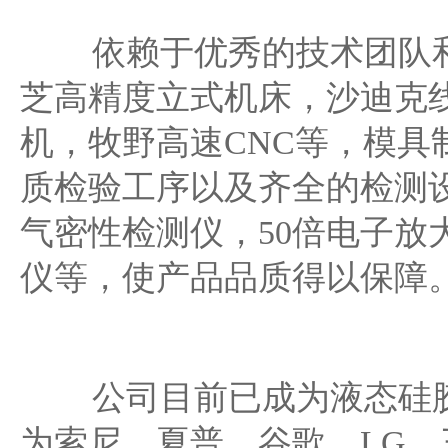
依赖于优秀的技术团队和
芝高精度立式机床，沙迪克
机，牧野高速CNC等，模具制
质检验工序以及齐全的检测
气密性检测仪，50倍电子放大
仪等，使产品品质得以保
公司目前已成为液态硅胶
为索尼、夏普、谷歌、LG、