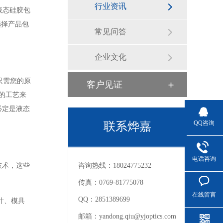
行业资讯
液态硅胶包
选择产品包
常见问答
企业文化
只需您的原
客户见证
的工艺来
必定是液态
QQ咨询
联系烨嘉
电话咨询
技术，这些
咨询热线：
18024775232
传真：
0769-81775078
在线留言
QQ：
2851389699
计、模具
邮箱：
yandong.qiu@yjoptics.com