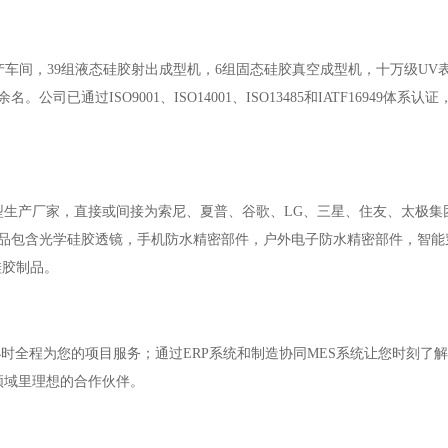
产车间，39组液态硅胶射出成型机，6组固态硅胶真空成型机，十万级UV
已通过ISO9001、ISO14001、ISO13485和IATF16949体系认
产厂家，直接或间接为索尼、夏普、谷歌、LG、三星、住友、太极集
产品包含光学硅胶透镜，手机防水精密部件，户外电子防水精密部件，智能
硅胶制品。
时全程为您的项目服务；通过ERP系统和制造协同MES系统让您时刻了
领域里理想的合作伙伴。