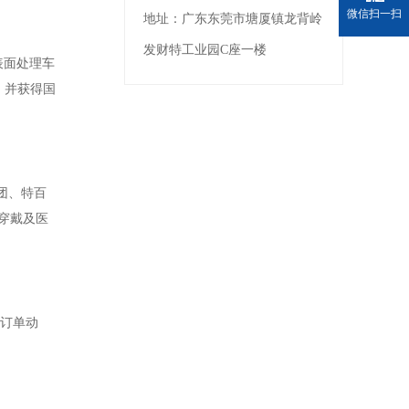
微信扫一扫
地址：
广东东莞市塘厦镇龙背岭
发财特工业园C座一楼
表面处理车
证，并获得国
团、特百
穿戴及医
解订单动