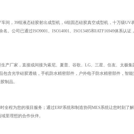
产车间，39组液态硅胶射出成型机，6组固态硅胶真空成型机，十万级UV
已通过ISO9001、ISO14001、ISO13485和IATF16949体系认
产厂家，直接或间接为索尼、夏普、谷歌、LG、三星、住友、太极集
产品包含光学硅胶透镜，手机防水精密部件，户外电子防水精密部件，智能
硅胶制品。
时全程为您的项目服务；通过ERP系统和制造协同MES系统让您时刻了
领域里理想的合作伙伴。