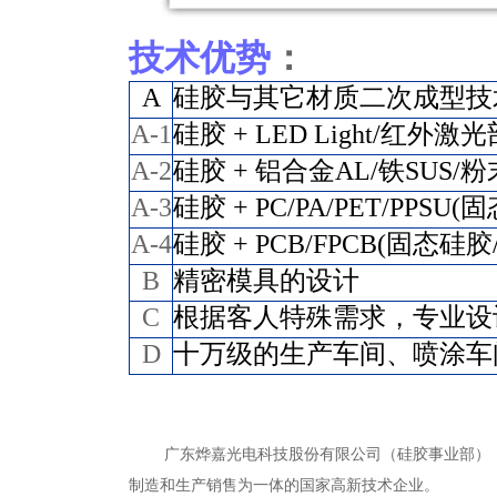
技术优势
：
A
硅胶与其它材质二次成型技
A-1
硅胶 + LED Lig
ht/红外激
A-2
硅胶 + 铝合金AL/铁SUS
A-
3
硅胶 + PC/PA/PET/
PPSU
A-4
硅胶 + PCB/FPCB(固态
B
精密模具的设计
C
根据客人特殊需求，专业设
D
十万级的生产车间、喷涂车
广东烨嘉光电科技股份有限公司（硅胶事业部），前
制造和生产销售为一体的国家高新技术企业。