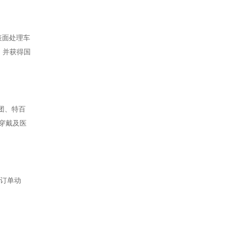
表面处理车
证，并获得国
团、特百
穿戴及医
解订单动