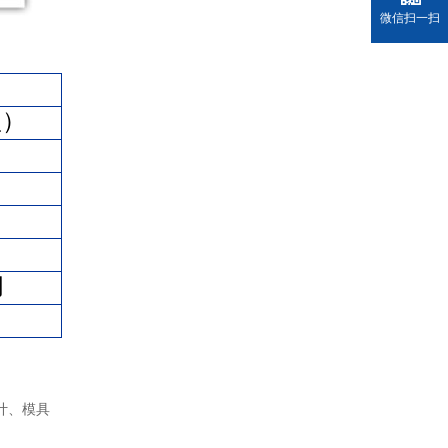
微信扫一扫
型）
）
阀
计、模具