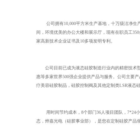
公司拥有10,000平方米生产基地，十万级洁净生
间，环境优美的办公大楼和展示厅，现有在职员工350余名。公司
家高新技术企业证书及10多项发明专利。
公司目前已成为液态硅胶制造行业内的精密技术型生
惠等多家世界500强企业提供产品与服务。公司主要
疗美容硅胶制品，硅胶控制阀及其他定制类LSR液态
用时间节约成本，8个部门36人项目团队，7*24小
态，烨嘉光电（硅胶事业部），是您在定制硅胶产品