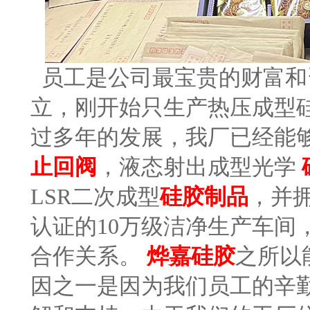
员工是公司最宝贵的财富和
立，刚开始只生产热压成型
过多年的发展，我厂已经能够
止回阀
，液态射出成型光学
LSR二次成型
硅胶制品
，并拥有
认证的10万级洁净生产车间
合作关系。
烨嘉硅胶
之所以
因之一是因为我们员工的辛