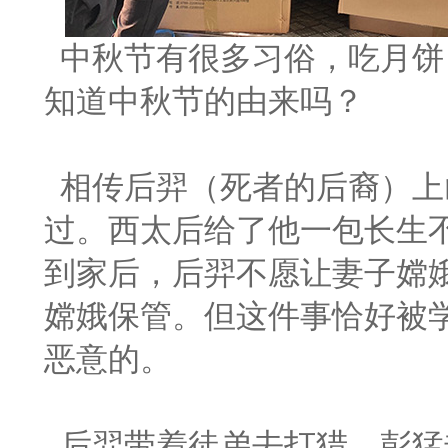
中秋节有很多习俗，吃月饼
知道中秋节的由来吗？
相传后羿（死者的后裔）上
过。西太后给了他一包长生
到家后，后羿不愿让妻子嫦
嫦娥保管。但这件事恰好被
恶意的。
后羿带着徒弟去打猎，彭猛